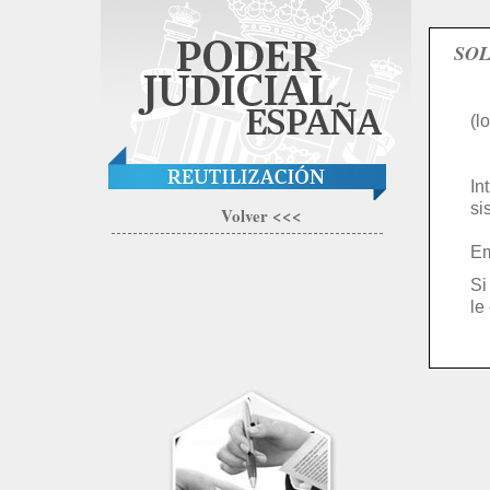
SOL
(l
In
si
Volver <<<
Em
Si
le